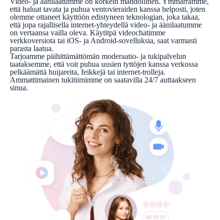
Video- ja äänilaatumme on korkein mahdollinen. Ymmärrämme,
että haluat tavata ja puhua ventovieraiden kanssa helposti, joten
olemme ottaneet käyttöön edistyneen teknologian, joka takaa,
että jopa rajallisella internet-yhteydellä video- ja äänilaatumme
on vertaansa vailla oleva. Käytitpä videochatimme
verkkoversiota tai iOS- ja Android-sovelluksia, saat varmasti
parasta laatua.
Tarjoamme päihittämättömän moderaatio- ja tukipalvelun
taataksemme, että voit puhua uusien tyttöjen kanssa verkossa
pelkäämättä huijareita, feikkejä tai internet-trolleja.
Ammattimainen tukitiimimme on saatavilla 24/7 auttaakseen
sinua.