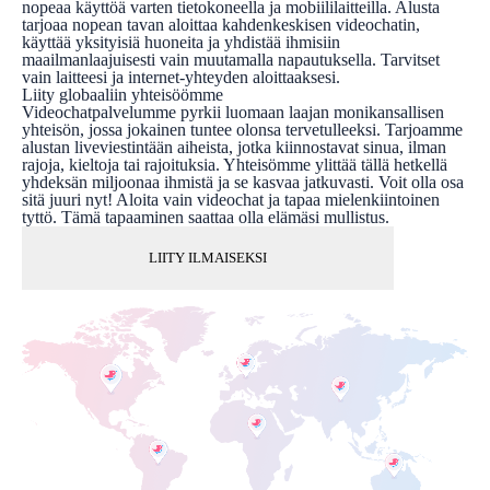
nopeaa käyttöä varten tietokoneella ja mobiililaitteilla. Alusta
tarjoaa nopean tavan aloittaa kahdenkeskisen videochatin,
käyttää yksityisiä huoneita ja yhdistää ihmisiin
maailmanlaajuisesti vain muutamalla napautuksella. Tarvitset
vain laitteesi ja internet-yhteyden aloittaaksesi.
Liity globaaliin yhteisöömme
Videochatpalvelumme pyrkii luomaan laajan monikansallisen
yhteisön, jossa jokainen tuntee olonsa tervetulleeksi. Tarjoamme
alustan liveviestintään aiheista, jotka kiinnostavat sinua, ilman
rajoja, kieltoja tai rajoituksia. Yhteisömme ylittää tällä hetkellä
yhdeksän miljoonaa ihmistä ja se kasvaa jatkuvasti. Voit olla osa
sitä juuri nyt! Aloita vain videochat ja tapaa mielenkiintoinen
tyttö. Tämä tapaaminen saattaa olla elämäsi mullistus.
LIITY ILMAISEKSI