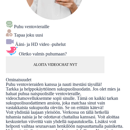
Puhu ventovieraille
Tapaa joku uusi
Ääni- ja HD video -puhelut
Oletko valmis puhumaan?
ALOITA VIDEOCHAT NYT
Ominaisuudet
Puhu ventovieraiden kanssa ja nauti itsestäsi täysillä!
Tarkka ja helppokäyttöinen sukupuolisuodatin. Jos olet mies ja
haluat puhua naispuolisille ventovieraille,
videochatsovelluksemme sopii sinulle. Tämä on kaikki tarkan
sukupuolisuodattimen ansiota, joka matchaa sinut vain
vastakkaista sukupuolta oleviin. Se on erittäin kätevä!
Voit yhdistää laajaan yleisöön. Verkossa on tällä hetkellä
tuhansia naisia ja he odottavat chattailua kanssasi. Voit aloittaa
keskustelun viiveittä vain yhdellä napautuksella. Lisäksi voit
helposti vaihtaa seuraavaan henkilöön napsauttamalla painiketta.