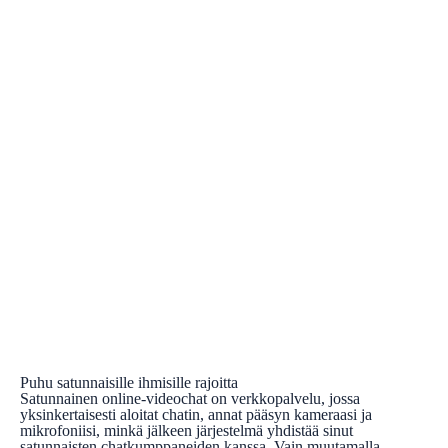
Puhu satunnaisille ihmisille rajoitta
Satunnainen online-videochat on verkkopalvelu, jossa
yksinkertaisesti aloitat chatin, annat pääsyn kameraasi ja
mikrofoniisi, minkä jälkeen järjestelmä yhdistää sinut
satunnaisten chatkumppaneiden kanssa. Vain muutamalla