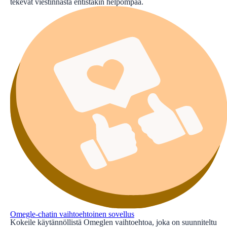
tekevät viestinnästä entistäkin helpompaa.
Omegle-chatin vaihtoehtoinen sovellus
Kokeile käytännöllistä Omeglen vaihtoehtoa, joka on suunniteltu