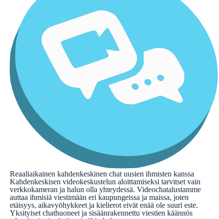
Reaaliaikainen kahdenkeskinen chat uusien ihmisten kanssa
Kahdenkeskisen videokeskustelun aloittamiseksi tarvitset vain
verkkokameran ja halun olla yhteydessä. Videochatalustamme
auttaa ihmisiä viestimään eri kaupungeissa ja maissa, joten
etäisyys, aikavyöhykkeet ja kielierot eivät enää ole suuri este.
Yksityiset chathuoneet ja sisäänrakennettu viestien käännös