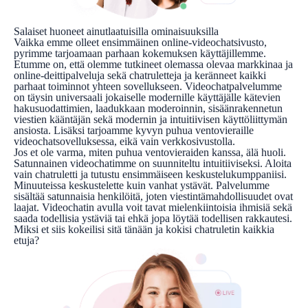
Salaiset huoneet ainutlaatuisilla ominaisuuksilla
Vaikka emme olleet ensimmäinen online-videochatsivusto,
pyrimme tarjoamaan parhaan kokemuksen käyttäjillemme.
Etumme on, että olemme tutkineet olemassa olevaa markkinaa ja
online-deittipalveluja sekä chatruletteja ja keränneet kaikki
parhaat toiminnot yhteen sovellukseen. Videochatpalvelumme
on täysin universaali jokaiselle modernille käyttäjälle kätevien
hakusuodattimien, laadukkaan moderoinnin, sisäänrakennetun
viestien kääntäjän sekä modernin ja intuitiivisen käyttöliittymän
ansiosta. Lisäksi tarjoamme kyvyn puhua ventovieraille
videochatsovelluksessa, eikä vain verkkosivustolla.
Jos et ole varma, miten puhua ventovieraiden kanssa, älä huoli.
Satunnainen videochatimme on suunniteltu intuitiiviseksi. Aloita
vain chatruletti ja tutustu ensimmäiseen keskustelukumppaniisi.
Minuuteissa keskustelette kuin vanhat ystävät. Palvelumme
sisältää satunnaisia henkilöitä, joten viestintämahdollisuudet ovat
laajat. Videochatin avulla voit tavat mielenkiintoisia ihmisiä sekä
saada todellisia ystäviä tai ehkä jopa löytää todellisen rakkautesi.
Miksi et siis kokeilisi sitä tänään ja kokisi chatruletin kaikkia
etuja?