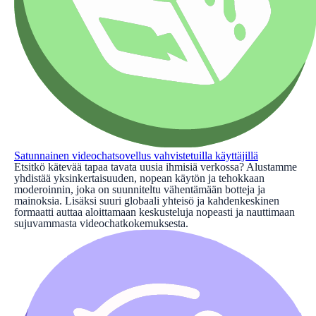
Satunnainen videochatsovellus vahvistetuilla käyttäjillä
Etsitkö kätevää tapaa tavata uusia ihmisiä verkossa? Alustamme
yhdistää yksinkertaisuuden, nopean käytön ja tehokkaan
moderoinnin, joka on suunniteltu vähentämään botteja ja
mainoksia. Lisäksi suuri globaali yhteisö ja kahdenkeskinen
formaatti auttaa aloittamaan keskusteluja nopeasti ja nauttimaan
sujuvammasta videochatkokemuksesta.