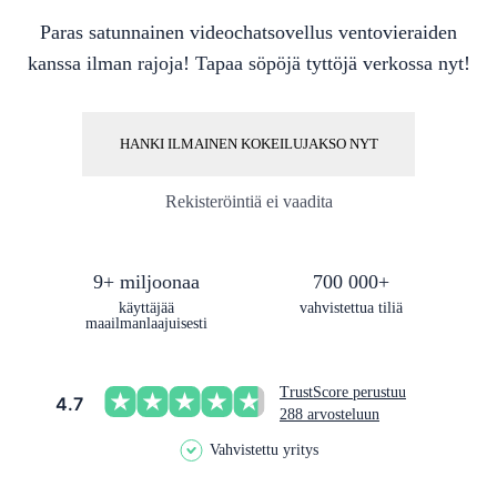
Paras satunnainen videochatsovellus ventovieraiden
kanssa ilman rajoja! Tapaa söpöjä tyttöjä verkossa nyt!
HANKI ILMAINEN KOKEILUJAKSO NYT
Rekisteröintiä ei vaadita
9+ miljoonaa
700 000+
käyttäjää
vahvistettua tiliä
maailmanlaajuisesti
TrustScore perustuu
4.7
288 arvosteluun
Vahvistettu yritys