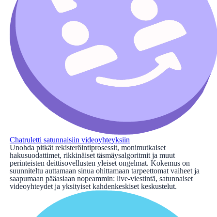
Chatruletti satunnaisiin videoyhteyksiin
Unohda pitkät rekisteröintiprosessit, monimutkaiset
hakusuodattimet, rikkinäiset täsmäysalgoritmit ja muut
perinteisten deittisovellusten yleiset ongelmat. Kokemus on
suunniteltu auttamaan sinua ohittamaan tarpeettomat vaiheet ja
saapumaan pääasiaan nopeammin: live-viestintä, satunnaiset
videoyhteydet ja yksityiset kahdenkeskiset keskustelut.