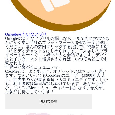
Omegleみたいなアプリ
Omegleのようなアプリをお探しなら、PCでもスマホでも
とにかく早い当社のプラットフォームをぜひ一度お試し
ください。ほんの数回クリックするだけで、簡単に１対
１のビデオチャットをはじめられます。二人きりのプラ
イベートルームで、世界中の人と会話できます。デバイ
スとインターネット環境さえあれば、いつでもどこでも
繋がれます。
世界中と繋がるコミュニティ
CooMeetは、よくあるビデオチャットとはちょっと違い
ます。なんといってもCooMeetのユーザーは900万人以
上、世界中の人が集まる超巨大コミュニティです。しか
も、利用者数は毎日増加し続けています。あなたもぜ
ひ、このCooMeetコミュニティの一員になりませんか。
ご参加お待ちしています！
無料で参加