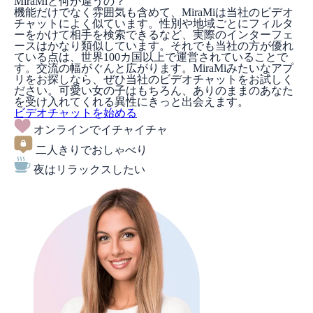
MiraMiと何が違うの？
機能だけでなく雰囲気も含めて、MiraMiは当社のビデオ
チャットによく似ています。性別や地域ごとにフィルタ
ーをかけて相手を検索できるなど、実際のインターフェ
ースはかなり類似しています。それでも当社の方が優れ
ている点は、世界100カ国以上で運営されていることで
す。交流の幅がぐんと広がります。MiraMiみたいなアプ
リをお探しなら、ぜひ当社のビデオチャットをお試しく
ださい。可愛い女の子はもちろん、ありのままのあなた
を受け入れてくれる異性にきっと出会えます。
ビデオチャットを始める
オンラインでイチャイチャ
二人きりでおしゃべり
夜はリラックスしたい