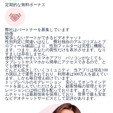
定期的な無料ボーナス
弊社はパートナーを募集しています
特徴
緊張しないデートができるビデオチャット
性別判定に間違いはなし 弊社独自のアルゴリズムとプ
ロフィール確認により、性別フィルターは完璧に機能し
ます。つまり、あなたの異性だけを表示させます。なり
すましは存在しません。
便利で使いやすいスマホアプリ パソコンがなくても、
タブレットやスマホから簡単にアクセスできるので、と
ても便利です。
どんどん拡大していくコミュニティ 当アプリは現在100
カ国以上で運営されており、利用者は900万人を超えてい
ます。しかも毎日増え続けています。
トップレベルのモデレーション 安心してオンラインデ
ートを楽しんでいただけるよう、顧客情報の管理とモデ
レーションには特に気を配っております。また、ランダ
ムチャットは最新技術を採用しており、世界で最も安全
なビデオチャットサービスとして定評があります。