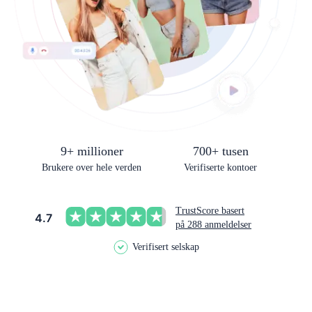
9+ millioner
700+ tusen
Brukere over hele verden
Verifiserte kontoer
TrustScore basert
4.7
på 288 anmeldelser
Verifisert selskap