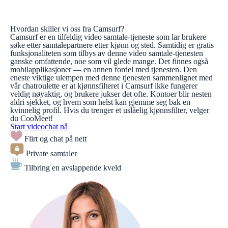
Hvordan skiller vi oss fra Camsurf?
Camsurf er en tilfeldig video samtale-tjeneste som lar brukere
søke etter samtalepartnere etter kjønn og sted. Samtidig er gratis
funksjonaliteten som tilbys av denne video samtale-tjenesten
ganske omfattende, noe som vil glede mange. Det finnes også
mobilapplikasjoner — en annen fordel med tjenesten. Den
eneste viktige ulempen med denne tjenesten sammenlignet med
vår chatroulette er at kjønnsfilteret i Camsurf ikke fungerer
veldig nøyaktig, og brukere jukser det ofte. Kontoer blir nesten
aldri sjekket, og hvem som helst kan gjemme seg bak en
kvinnelig profil. Hvis du trenger et uslåelig kjønnsfilter, velger
du CooMeet!
Start videochat nå
Flirt og chat på nett
Private samtaler
Tilbring en avslappende kveld