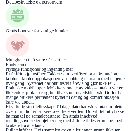
Databeskyttelse og personvern
Gratis bonuser for vanlige kunder
Muligheten til å være vår partner
Funksjoner
Nyttige funksjoner og ingenting mer
Et feilfritt kjønnsfilter. Takket være verifisering av kvinnelige
kontoer, kobler applikasjonen vår pålitelig en mann med en jente
hver gang. Systemet har blitt testet i årevis og gjør ikke feil.
Praktiske mobilapper. Mobilversjonene av videosamtalen vår er
like enkle, praktiske og intuitive som hovedsiden vår. Derfor har
mange brukere permanent byttet til dating og kommunikasjon
bare via appen.
Et virkelig stort fellesskap. Til dags dato har vår samtale roulette
over ni millioner brukere over hele verden. Du vil definitivt ikke
ha mangel på samtalepartnere. En gratis innebygd
meldingsoversetter hjelper deg med å finne felles grunnlag med
brukere fra alle land.
Full valgfrihet. Hvis samtalen av en eller annen grunn ikke tar