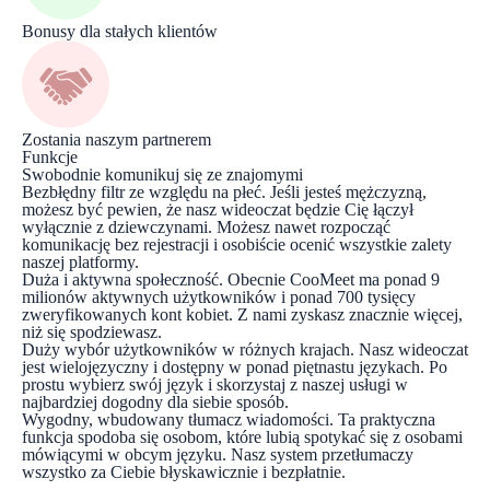
Bonusy dla stałych klientów
Zostania naszym partnerem
Funkcje
Swobodnie komunikuj się ze znajomymi
Bezbłędny filtr ze względu na płeć. Jeśli jesteś mężczyzną,
możesz być pewien, że nasz wideoczat będzie Cię łączył
wyłącznie z dziewczynami. Możesz nawet rozpocząć
komunikację bez rejestracji i osobiście ocenić wszystkie zalety
naszej platformy.
Duża i aktywna społeczność. Obecnie CooMeet ma ponad 9
milionów aktywnych użytkowników i ponad 700 tysięcy
zweryfikowanych kont kobiet. Z nami zyskasz znacznie więcej,
niż się spodziewasz.
Duży wybór użytkowników w różnych krajach. Nasz wideoczat
jest wielojęzyczny i dostępny w ponad piętnastu językach. Po
prostu wybierz swój język i skorzystaj z naszej usługi w
najbardziej dogodny dla siebie sposób.
Wygodny, wbudowany tłumacz wiadomości. Ta praktyczna
funkcja spodoba się osobom, które lubią spotykać się z osobami
mówiącymi w obcym języku. Nasz system przetłumaczy
wszystko za Ciebie błyskawicznie i bezpłatnie.