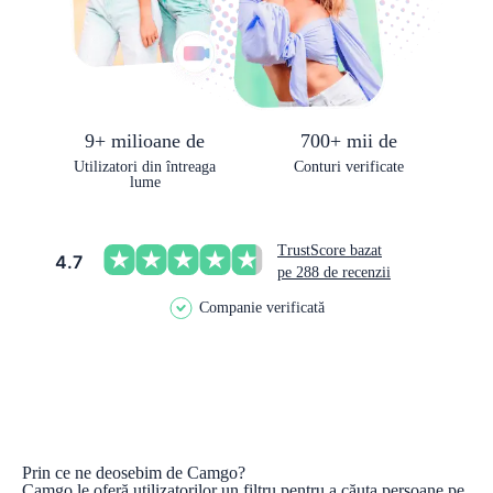
9+ milioane de
700+ mii de
Utilizatori din întreaga
Conturi verificate
lume
TrustScore bazat
4.7
pe 288 de recenzii
Companie verificată
Prin ce ne deosebim de Camgo?
Camgo le oferă utilizatorilor un filtru pentru a căuta persoane pe