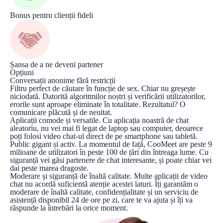
Bonus pentru clienții fideli
Șansa de a ne deveni partener
Opțiuni
Conversații anonime fără restricții
Filtru perfect de căutare în funcție de sex. Chiar nu greșește
niciodată. Datorită algoritmilor noștri și verificării utilizatorilor,
erorile sunt aproape eliminate în totalitate. Rezultatul? O
comunicare plăcută și de neuitat.
Aplicații comode și versatile. Cu aplicația noastră de chat
aleatoriu, nu vei mai fi legat de laptop sau computer, deoarece
poți folosi video chat-ul direct de pe smartphone sau tabletă.
Public gigant și activ. La momentul de față, CooMeet are peste 9
milioane de utilizatori în peste 100 de țări din întreaga lume. Cu
siguranță vei găsi partenere de chat interesante, și poate chiar vei
dai peste marea dragoste.
Moderare și siguranță de înaltă calitate. Multe aplicații de video
chat nu acordă suficientă atenție acestei laturi. Îți garantăm o
moderare de înaltă calitate, confidențialitate și un serviciu de
asistență disponibil 24 de ore pe zi, care te va ajuta și îți va
răspunde la întrebări la orice moment.