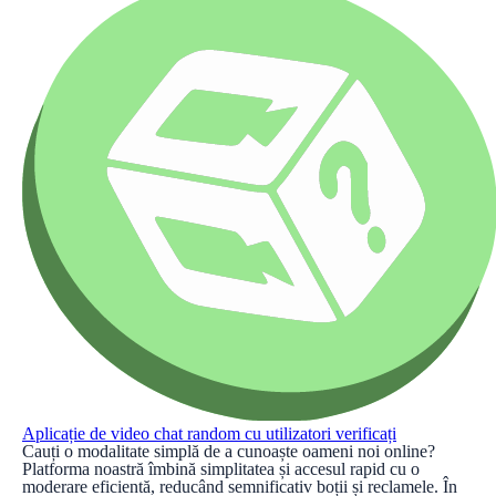
Aplicație de video chat random cu utilizatori verificați
Cauți o modalitate simplă de a cunoaște oameni noi online?
Platforma noastră îmbină simplitatea și accesul rapid cu o
moderare eficientă, reducând semnificativ boții și reclamele. În