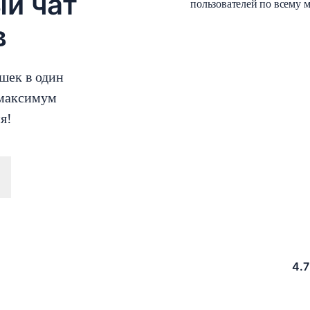
й чат
пользователей по всему 
в
шек в один
 максимум
я!
4.7