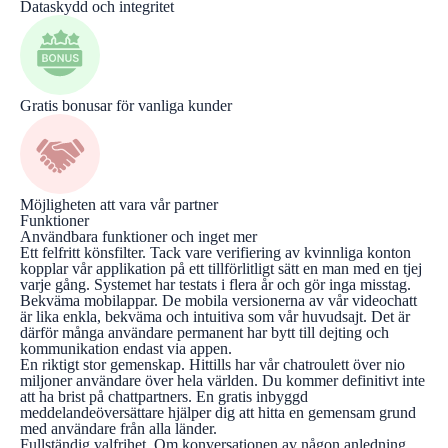
Dataskydd och integritet
Gratis bonusar för vanliga kunder
Möjligheten att vara vår partner
Funktioner
Användbara funktioner och inget mer
Ett felfritt könsfilter. Tack vare verifiering av kvinnliga konton
kopplar vår applikation på ett tillförlitligt sätt en man med en tjej
varje gång. Systemet har testats i flera år och gör inga misstag.
Bekväma mobilappar. De mobila versionerna av vår videochatt
är lika enkla, bekväma och intuitiva som vår huvudsajt. Det är
därför många användare permanent har bytt till dejting och
kommunikation endast via appen.
En riktigt stor gemenskap. Hittills har vår chatroulett över nio
miljoner användare över hela världen. Du kommer definitivt inte
att ha brist på chattpartners. En gratis inbyggd
meddelandeöversättare hjälper dig att hitta en gemensam grund
med användare från alla länder.
Fullständig valfrihet. Om konversationen av någon anledning