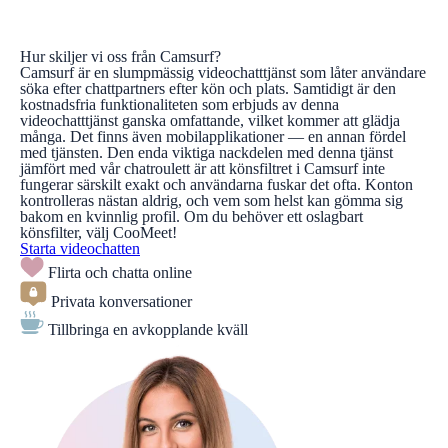
Hur skiljer vi oss från Camsurf?
Camsurf är en slumpmässig videochatttjänst som låter användare
söka efter chattpartners efter kön och plats. Samtidigt är den
kostnadsfria funktionaliteten som erbjuds av denna
videochatttjänst ganska omfattande, vilket kommer att glädja
många. Det finns även mobilapplikationer — en annan fördel
med tjänsten. Den enda viktiga nackdelen med denna tjänst
jämfört med vår chatroulett är att könsfiltret i Camsurf inte
fungerar särskilt exakt och användarna fuskar det ofta. Konton
kontrolleras nästan aldrig, och vem som helst kan gömma sig
bakom en kvinnlig profil. Om du behöver ett oslagbart
könsfilter, välj CooMeet!
Starta videochatten
Flirta och chatta online
Privata konversationer
Tillbringa en avkopplande kväll