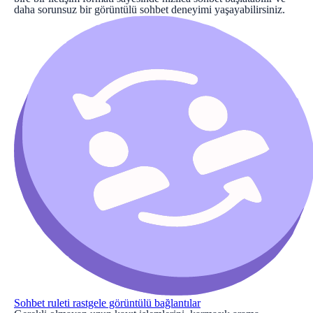
daha sorunsuz bir görüntülü sohbet deneyimi yaşayabilirsiniz.
Sohbet ruleti rastgele görüntülü bağlantılar