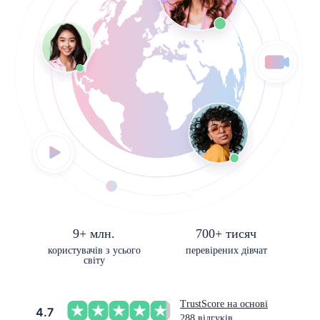
9+ млн.
700+ тисяч
користувачів з усього
перевірених дівчат
світу
TrustScore на основі
4.7
288 відгуків