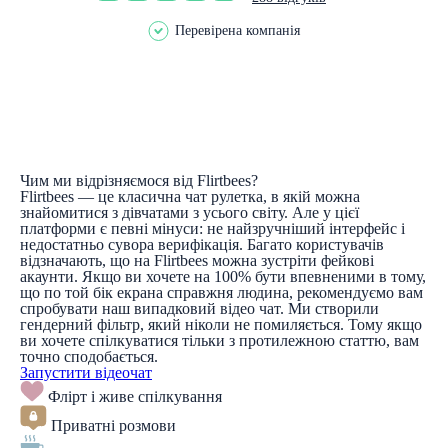
Перевірена компанія
Чим ми відрізняємося від Flirtbees?
Flirtbees — це класична чат рулетка, в якій можна
знайомитися з дівчатами з усього світу. Але у цієї
платформи є певні мінуси: не найзручніший інтерфейс і
недостатньо сувора верифікація. Багато користувачів
відзначають, що на Flirtbees можна зустріти фейкові
акаунти. Якщо ви хочете на 100% бути впевненими в тому,
що по той бік екрана справжня людина, рекомендуємо вам
спробувати наш випадковий відео чат. Ми створили
гендерний фільтр, який ніколи не помиляється. Тому якщо
ви хочете спілкуватися тільки з протилежною статтю, вам
точно сподобається.
Запустити відеочат
Флірт і живе спілкування
Приватні розмови