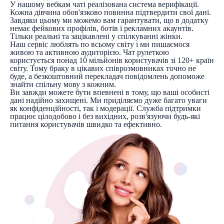
У нашому вебкам чаті реалізована система верифікації.
Кожна дівчина обов'язково повинна підтвердити свої дані.
Завдяки цьому ми можемо вам гарантувати, що в додатку
немає фейкових профілів, ботів і рекламних акаунтів.
Тільки реальні та зацікавлені у спілкуванні жінки.
Наш сервіс люблять по всьому світу і ми пишаємося
живою та активною аудиторією. Чат рулеткою
користується понад 10 мільйонів користувачів зі 120+ країн
світу. Тому браку в цікавих співрозмовниках точно не
буде, а безкоштовний перекладач повідомлень допоможе
знайти спільну мову з кожним.
Ви завжди можете бути впевнені в тому, що ваші особисті
дані надійно захищені. Ми приділяємо дуже багато уваги
як конфіденційності, так і модерації. Служба підтримки
працює цілодобово і без вихідних, розв'язуючи будь-які
питання користувачів швидко та ефективно.