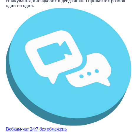
спілкування, випадкових відеодзвінків і приватних розмов
один на один.
Вебкам-чат 24/7 без обмежень